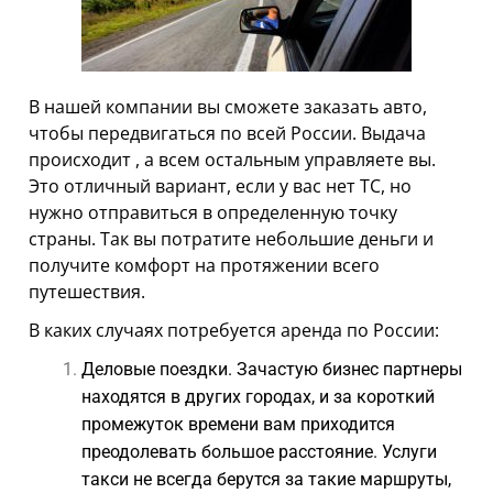
АРЕНДА АВТО С ВЫКУПОМ
ТЕХПОМОЩЬ
АРЕНДА АВТО С ВОДИТЕЛЕМ
В нашей компании вы сможете заказать авто,
чтобы передвигаться по всей России. Выдача
АРЕНДА АВТОМОБИЛЕЙ НА СВАДЬБУ
происходит
, а всем остальным управляете вы.
ТАРИФЫ
Это отличный вариант, если у вас нет ТС, но
нужно отправиться в определенную точку
О НАС
страны. Так вы потратите небольшие деньги и
получите комфорт на протяжении всего
УСЛОВИЯ АРЕНДЫ
путешествия.
ОТЗЫВЫ
В каких случаях потребуется аренда по России:
АКЦИИ
Деловые поездки. Зачастую бизнес партнеры
находятся в других городах, и за короткий
КОНТАКТЫ
промежуток времени вам приходится
преодолевать большое расстояние. Услуги
такси не всегда берутся за такие маршруты,