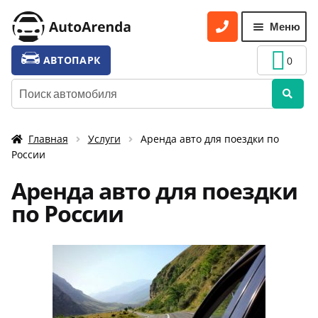
Меню
УСЛУГИ
АВТОПАРК
0
ПРОКАТ АВТО БЕЗ ЗАЛОГА
ОПЕРАТИВНЫЙ ЛИЗИНГ
Главная
Услуги
Аренда авто для поездки по
АРЕНДА АВТОМОБИЛЯ ДЛЯ ПОЕЗДКИ ЗА ГРАНИЦУ
России
АРЕНДА АВТОМОБИЛЕЙ ДЛЯ ЮРИДИЧЕСКИХ ЛИЦ
Аренда авто для поездки
ПРОКАТ АВТОМОБИЛЕЙ ДЛЯ ИНОСТРАНЦЕВ
по России
ТРАНСФЕР ДО АЭРОПОРТА
ДОЛГОСРОЧНАЯ АРЕНДА АВТОМОБИЛЯ
АРЕНДА АВТО ДЛЯ ПОЕЗДКИ ПО РОССИИ