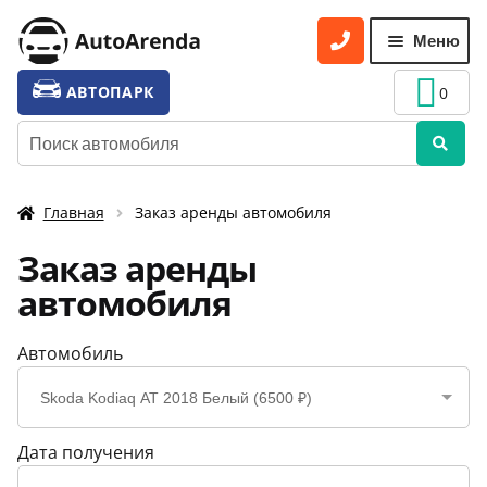
Перейти
Перейти
Меню
к
к
навигации
содержимому
УСЛУГИ
Разве
АВТОПАРК
0
вложе
ТАРИФЫ
Искать:
меню
О НАС
Главная
Заказ аренды автомобиля
УСЛОВИЯ АРЕНДЫ
Заказ аренды
ОТЗЫВЫ
автомобиля
АКЦИИ
Автомобиль
КОНТАКТЫ
Skoda Kodiaq АТ 2018 Белый (6500 ₽)
Дата получения