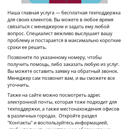
АРЕНДА АВТО С ВЫКУПОМ
ТЕХПОМОЩЬ
Наша главная услуга — бесплатная техподдержка
для своих клиентов. Вы можете в любое время
АРЕНДА АВТО С ВОДИТЕЛЕМ
связаться с менеджером и задать ему любой
вопрос. Специалист вежливо выслушает вашу
АРЕНДА АВТОМОБИЛЕЙ НА СВАДЬБУ
проблему и постарается в максимально короткие
сроки ее решить.
ТАРИФЫ
Позвоните по указанному номеру, чтобы
О НАС
получить помощь, либо заказать любую из услуг.
УСЛОВИЯ АРЕНДЫ
Вы можете оставить заявку на обратный звонок.
Менеджер сам позвонит вам, и вы сможете все
ОТЗЫВЫ
уточнить.
АКЦИИ
Также на сайте можно посмотреть адрес
электронной почты, которая тоже подходит для
КОНТАКТЫ
техподдержки, а также местонахождения офисов
в различных городах. Откройте раздел
"Контакты" и воспользуйтесь информацией,