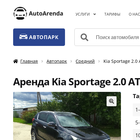
Перейти
Перейти
УСЛУГИ
ТАРИФЫ
О НА
к
к
навигации
содержимому
Искать:
АВТОПАРК
Главная
Автопарк
Средний
Kia Sportage 2.
Аренда Kia Sportage 2.0 А
Т
1
🔍
5
1