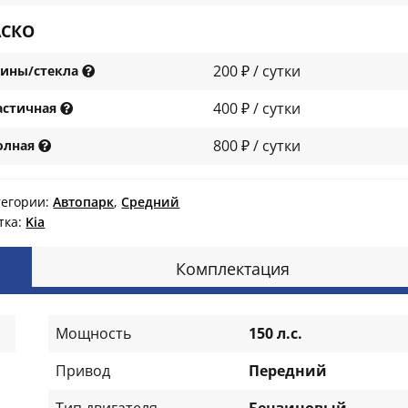
АСКО
200 ₽ / сутки
ины/стекла
400 ₽ / сутки
астичная
800 ₽ / сутки
олная
тегории:
Автопарк
,
Средний
тка:
Kia
Комплектация
Мощность
150 л.с.
Привод
Передний
Тип двигателя
Бензиновый