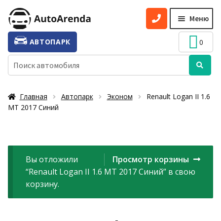
Перейти
Перейти
Меню
к
к
навигации
содержимому
УСЛУГИ
Разве
АВТОПАРК
0
вложе
ТАРИФЫ
Искать:
меню
О НАС
Главная
Автопарк
Эконом
Renault Logan II 1.6
УСЛОВИЯ АРЕНДЫ
MT 2017 Синий
ОТЗЫВЫ
АКЦИИ
Вы отложили
Просмотр корзины
КОНТАКТЫ
“Renault Logan II 1.6 MT 2017 Синий” в свою
корзину.