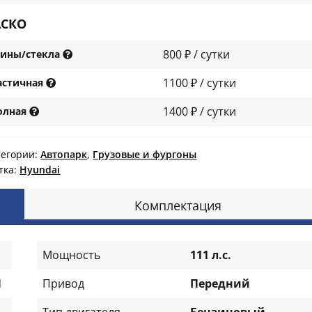
АСКО
800 ₽ / сутки
ины/стекла
1100 ₽ / сутки
астичная
1400 ₽ / сутки
олная
тегории:
Автопарк
,
Грузовые и фургоны
тка:
Нyundai
Комплектация
Мощность
111 л.с.
П
Привод
Передний
Тип двигателя
Бензиновый