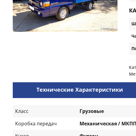
К
Ш
Ч
П
Ка
Ме
Технические Характеристики
Класс
Грузовые
Коробка передач
Механическая / МКП
Кузов
Фургон