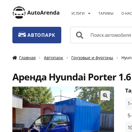
Перейти
Перейти
УСЛУГИ
ТАРИФЫ
О НА
к
к
навигации
содержимому
Искать:
АВТОПАРК
Главная
Автопарк
Грузовые и фургоны
Hyun
Аренда Hyundai Porter 1.
Т
1
🔍
5
1