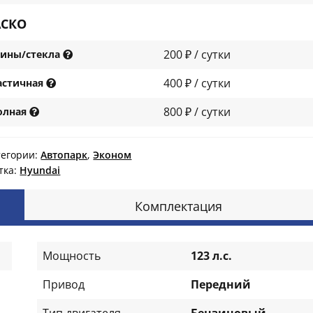
АСКО
200 ₽ / сутки
ины/стекла
400 ₽ / сутки
астичная
800 ₽ / сутки
олная
тегории:
Автопарк
,
Эконом
тка:
Нyundai
Комплектация
Мощность
123 л.с.
Привод
Передний
Тип двигателя
Бензиновый