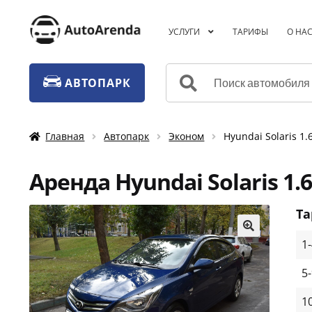
Перейти
Перейти
УСЛУГИ
ТАРИФЫ
О НА
к
к
навигации
содержимому
Искать:
АВТОПАРК
Главная
Автопарк
Эконом
Hyundai Solaris 1
Аренда Hyundai Solaris 1.
Т
1
🔍
5
1