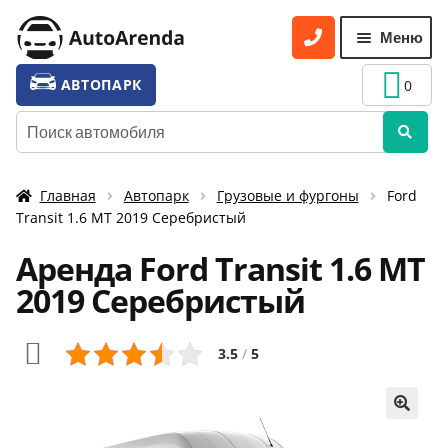
Перейти
Перейти
Меню
к
к
навигации
содержимому
УСЛУГИ
Разве
АВТОПАРК
0
вложе
ТАРИФЫ
Искать:
меню
О НАС
Главная
Автопарк
Грузовые и фургоны
Ford
УСЛОВИЯ АРЕНДЫ
Тransit 1.6 МТ 2019 Серебристый
ОТЗЫВЫ
Аренда Ford Тransit 1.6 МТ
АКЦИИ
2019 Серебристый
КОНТАКТЫ
3.5
/
5
🔍