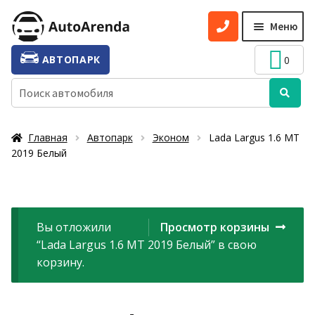
Перейти
Перейти
Меню
к
к
навигации
содержимому
УСЛУГИ
Разве
АВТОПАРК
0
вложе
ТАРИФЫ
Искать:
меню
О НАС
Главная
Автопарк
Эконом
Lada Largus 1.6 МТ
УСЛОВИЯ АРЕНДЫ
2019 Белый
ОТЗЫВЫ
АКЦИИ
Вы отложили
Просмотр корзины
КОНТАКТЫ
“Lada Largus 1.6 МТ 2019 Белый” в свою
корзину.