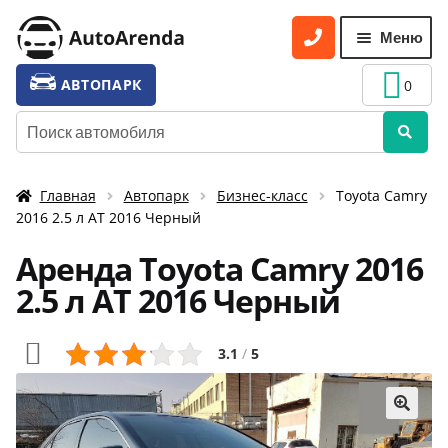
Перейти
Перейти
Меню
к
к
навигации
содержимому
УСЛУГИ
Разве
АВТОПАРК
0
вложе
ТАРИФЫ
Искать:
меню
О НАС
Главная
Автопарк
Бизнес-класс
Toyota Camry
УСЛОВИЯ АРЕНДЫ
2016 2.5 л АТ 2016 Черный
ОТЗЫВЫ
Аренда Toyota Camry 2016
АКЦИИ
2.5 л АТ 2016 Черный
КОНТАКТЫ
3.1
/
5
🔍