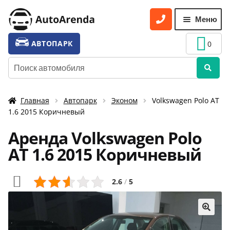
Перейти
Перейти
Меню
к
к
навигации
содержимому
УСЛУГИ
Разве
АВТОПАРК
0
вложе
ТАРИФЫ
Искать:
меню
О НАС
Главная
Автопарк
Эконом
Volkswagen Polo АТ
УСЛОВИЯ АРЕНДЫ
1.6 2015 Коричневый
ОТЗЫВЫ
Аренда Volkswagen Polo
АКЦИИ
АТ 1.6 2015 Коричневый
КОНТАКТЫ
2.6
/
5
🔍