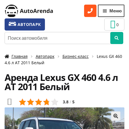
Перейти
Перейти
Меню
к
к
навигации
содержимому
УСЛУГИ
Разве
АВТОПАРК
0
вложе
ТАРИФЫ
Искать:
меню
О НАС
Главная
Автопарк
Бизнес-класс
Lexus GX 460
УСЛОВИЯ АРЕНДЫ
4.6 л АТ 2011 Белый
ОТЗЫВЫ
Аренда Lexus GX 460 4.6 л
АКЦИИ
АТ 2011 Белый
КОНТАКТЫ
3.8
/
5
🔍