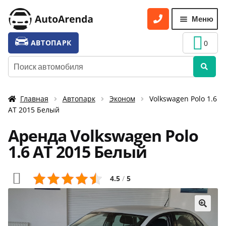
Перейти
Перейти
Меню
к
к
навигации
содержимому
УСЛУГИ
Разве
АВТОПАРК
0
вложе
ТАРИФЫ
Искать:
меню
О НАС
Главная
Автопарк
Эконом
Volkswagen Polo 1.6
УСЛОВИЯ АРЕНДЫ
АТ 2015 Белый
ОТЗЫВЫ
Аренда Volkswagen Polo
АКЦИИ
1.6 АТ 2015 Белый
КОНТАКТЫ
4.5
/
5
🔍